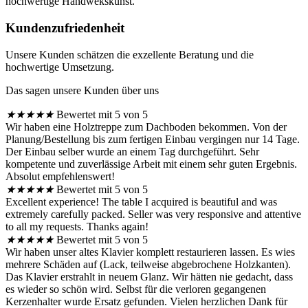
hochwertige Handwekskunst.
Kundenzufriedenheit
Unsere Kunden schätzen die exzellente Beratung und die
hochwertige Umsetzung.
Das sagen unsere Kunden über uns
★
★
★
★
★
Bewertet mit 5 von 5
Wir haben eine Holztreppe zum Dachboden bekommen. Von der
Planung/Bestellung bis zum fertigen Einbau vergingen nur 14 Tage.
Der Einbau selber wurde an einem Tag durchgeführt. Sehr
kompetente und zuverlässige Arbeit mit einem sehr guten Ergebnis.
Absolut empfehlenswert!
★
★
★
★
★
Bewertet mit 5 von 5
Excellent experience! The table I acquired is beautiful and was
extremely carefully packed. Seller was very responsive and attentive
to all my requests. Thanks again!
★
★
★
★
★
Bewertet mit 5 von 5
Wir haben unser altes Klavier komplett restaurieren lassen. Es wies
mehrere Schäden auf (Lack, teilweise abgebrochene Holzkanten).
Das Klavier erstrahlt in neuem Glanz. Wir hätten nie gedacht, dass
es wieder so schön wird. Selbst für die verloren gegangenen
Kerzenhalter wurde Ersatz gefunden. Vielen herzlichen Dank für