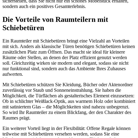
sicherstellen, dass Sie nicht nur ein schönes Möbelstück erhalten,
sondern auch ein positives Gesamterlebnis.
Die Vorteile von Raumteilern mit
Schiebetüren
Ein Raumteiler mit Schiebetüren bringt eine Vielzahl an Vorteilen
mit sich. Anders als klassische Türen benötigen Schiebetüren keinen
zusätzlichen Platz zum Öffnen. Das macht sie ideal für kleinere
Räume oder Stellen, an denen der Platz effizient genutzt werden
soll. Gleichzeitig wirken sie modern und elegant, sodass sie nicht
nur funktional sind, sondern auch das Ambiente Ihres Zuhauses
aufwerten.
Mit Schiebetüren schützen Sie Kleidung, Bücher oder Aktenordner
zuverlässig vor Staub und Sonneneinstrahlung. Sie haben die
Möglichkeit, die Türflächen als gestalterisches Element einzusetzen:
Ob in schlichter Weißlack-Optik, aus warmem Holz oder kombiniert
mit satiniertem Glas – die Möglichkeiten sind nahezu unbegrenzt.
So wird Ihr Raumteiler zu einem Blickfang, der den Charakter des
Raumes prägt.
Ein weiterer Vorteil liegt in der Flexibilität: Offene Regale können
teilweise mit Schiebetüren versehen werden, sodass Sie eine