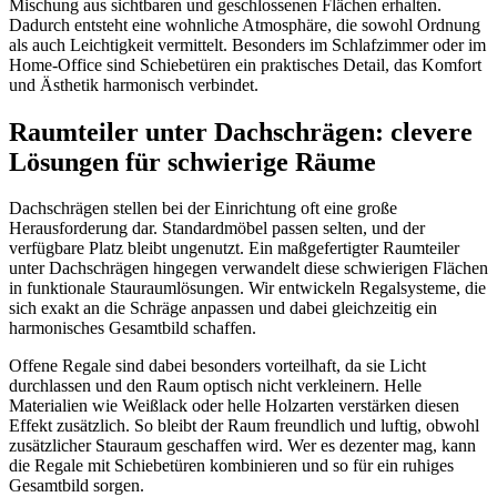
Mischung aus sichtbaren und geschlossenen Flächen erhalten.
Dadurch entsteht eine wohnliche Atmosphäre, die sowohl Ordnung
als auch Leichtigkeit vermittelt. Besonders im Schlafzimmer oder im
Home-Office sind Schiebetüren ein praktisches Detail, das Komfort
und Ästhetik harmonisch verbindet.
Raumteiler unter Dachschrägen: clevere
Lösungen für schwierige Räume
Dachschrägen stellen bei der Einrichtung oft eine große
Herausforderung dar. Standardmöbel passen selten, und der
verfügbare Platz bleibt ungenutzt. Ein maßgefertigter Raumteiler
unter Dachschrägen hingegen verwandelt diese schwierigen Flächen
in funktionale Stauraumlösungen. Wir entwickeln Regalsysteme, die
sich exakt an die Schräge anpassen und dabei gleichzeitig ein
harmonisches Gesamtbild schaffen.
Offene Regale sind dabei besonders vorteilhaft, da sie Licht
durchlassen und den Raum optisch nicht verkleinern. Helle
Materialien wie Weißlack oder helle Holzarten verstärken diesen
Effekt zusätzlich. So bleibt der Raum freundlich und luftig, obwohl
zusätzlicher Stauraum geschaffen wird. Wer es dezenter mag, kann
die Regale mit Schiebetüren kombinieren und so für ein ruhiges
Gesamtbild sorgen.