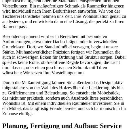
unpraktisch aufgeteilt oder die Materialien entsprechen nicht den
Vorstellungen. Ein maßgefertigter Schrank als Raumteiler hingegen
wird individuell nach Ihren Bedürfnissen entworfen. Wir von der
Tischlerei Hänsdieke nehmen uns Zeit, Ihre Wohnsituation genau zu
analysieren, und entwickeln dann eine Lösung, die perfekt zu Ihren
Räumen passt.
Besonders spannend wird es in Bereichen mit besonderen
Anforderungen, etwa unter Dachschrägen oder in verwinkelten
Grundrissen. Dort, wo Standardmöbel versagen, beginnt unsere
Stärke. Mit handwerklicher Präzision fertigen wir Raumteiler, die
auch in schwierigen Ecken für Ordnung und Struktur sorgen. Dabei
spielt es keine Rolle, ob Sie offene Regale bevorzugen, die Licht
durchlassen, oder einen geschlossenen Schrank mit Türen
wünschen: Wir setzen Ihre Vorstellungen um.
Durch die Maßanfertigung können Sie außerdem das Design aktiv
mitgestalten: von der Wahl des Holzes über die Lackierung bis hin
zu Griffelementen und Beleuchtung. So entsteht ein Möbelstück,
das nicht nur praktisch, sondern auch Ausdruck Ihres persönlichen
Wohnstils ist. Mit einem individuellen Raumteiler investieren Sie in
ein Möbel, das langfristig Freude bereitet und sich harmonisch in Ihr
Zuhause einfügt.
Planung, Fertigung und Aufbau: Service